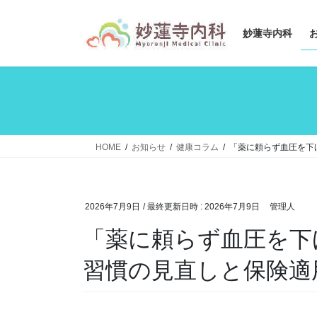
コ
ナ
ン
ビ
妙蓮寺内科
テ
ゲ
ン
ー
ツ
シ
へ
ョ
ス
ン
キ
に
ッ
移
HOME
お知らせ
健康コラム
「薬に頼らず血圧を下
プ
動
2026年7月9日
/ 最終更新日時 :
2026年7月9日
管理人
「薬に頼らず血圧を下
習慣の見直しと保険適