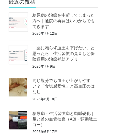
最近の投稿
糖尿病の治療を中断してしまった
方へ｜通院の再開はいつからでも
できます
2026年7月12日
「薬に頼らず血圧を下げたい」と
思ったら｜生活習慣の見直しと保
険適用の治療補助アプリ
2026年7月9日
同じ塩分でも血圧が上がりやす
い？「食塩感受性」と高血圧のは
なし
2026年6月18日
糖尿病・生活習慣病と動脈硬化｜
足と首の血管検査（ABI・頸動脈エ
コー）
2026年6月17日