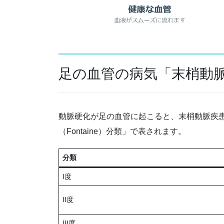
足の血管の病気「末梢動脈
動脈硬化が足の血管に起こると、末梢動脈疾
（Fontaine）分類」で表されます。
分類
I度
II度
III度