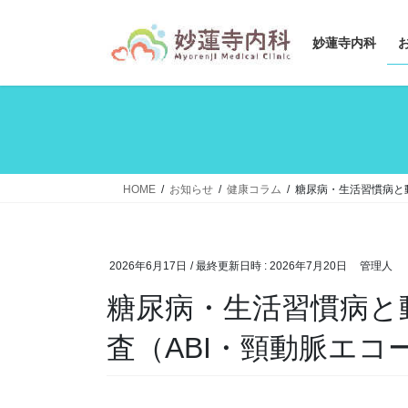
コ
ナ
ン
ビ
妙蓮寺内科
テ
ゲ
ン
ー
ツ
シ
へ
ョ
ス
ン
キ
に
ッ
移
HOME
お知らせ
健康コラム
糖尿病・生活習慣病と
プ
動
2026年6月17日
/ 最終更新日時 :
2026年7月20日
管理人
糖尿病・生活習慣病と
査（ABI・頸動脈エコ