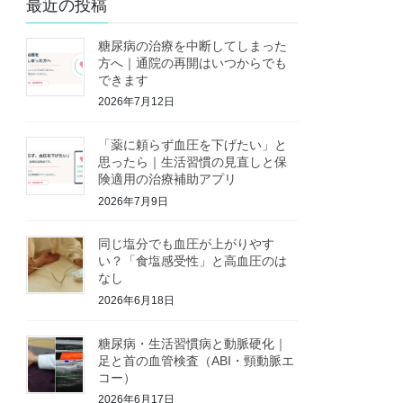
最近の投稿
糖尿病の治療を中断してしまった
方へ｜通院の再開はいつからでも
できます
2026年7月12日
「薬に頼らず血圧を下げたい」と
思ったら｜生活習慣の見直しと保
険適用の治療補助アプリ
2026年7月9日
同じ塩分でも血圧が上がりやす
い？「食塩感受性」と高血圧のは
なし
2026年6月18日
糖尿病・生活習慣病と動脈硬化｜
足と首の血管検査（ABI・頸動脈エ
コー）
2026年6月17日