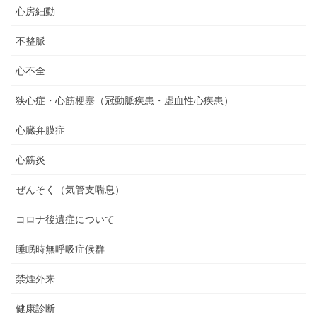
心房細動
不整脈
心不全
狭心症・心筋梗塞（冠動脈疾患・虚血性心疾患）
心臓弁膜症
心筋炎
ぜんそく（気管支喘息）
コロナ後遺症について
睡眠時無呼吸症候群
禁煙外来
健康診断