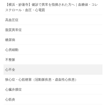
【横浜・妙蓮寺】健診で異常を指摘された方へ｜血糖値・コレ
ステロール・血圧・心電図
高血圧症
脂質異常症
糖尿病
心房細動
不整脈
心不全
狭心症・心筋梗塞（冠動脈疾患・虚血性心疾患）
心臓弁膜症
心筋炎