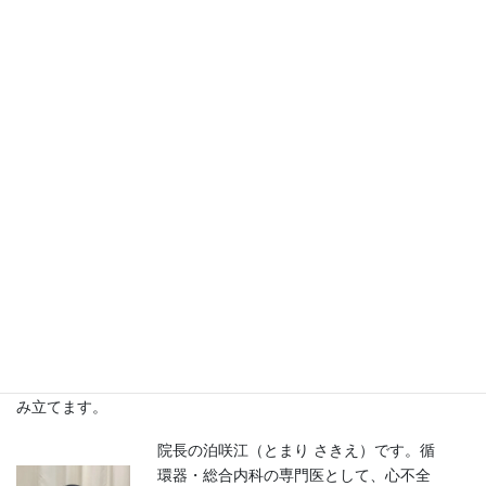
・補助人工心臓
・心臓移植
・緩和ケア
文献
急性・慢性心不全診療ガイド
ライン（2017年改訂版）
通い続けられる、近所のかかりつけ
として
妙蓮寺駅から徒歩3分、港北区（菊名・仲手原・篠原東・藤塚・大
倉山 など）、神奈川区（松見町・馬場・寺尾 など）の「通い続け
られるかかりつけ」として、一生のおつきあいを前提に診療を組
み立てます。
院長の泊咲江（とまり さきえ）です。循
環器・総合内科の専門医として、心不全