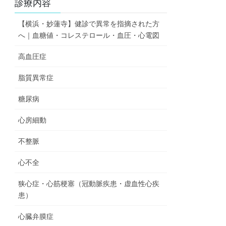
診療内容
【横浜・妙蓮寺】健診で異常を指摘された方
へ｜血糖値・コレステロール・血圧・心電図
高血圧症
脂質異常症
糖尿病
心房細動
不整脈
心不全
狭心症・心筋梗塞（冠動脈疾患・虚血性心疾
患）
心臓弁膜症