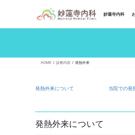
コ
ナ
ン
ビ
妙蓮寺内科
テ
ゲ
ン
ー
ツ
シ
へ
ョ
ス
ン
キ
に
ッ
移
HOME
診療内容
発熱外来
プ
動
発熱外来について
当院での発
発熱外来について