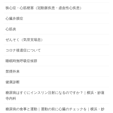
狭心症・心筋梗塞（冠動脈疾患・虚血性心疾患）
心臓弁膜症
心筋炎
ぜんそく（気管支喘息）
コロナ後遺症について
睡眠時無呼吸症候群
禁煙外来
健康診断
糖尿病はすぐにインスリン注射になるのですか？｜横浜・妙蓮
寺内科
糖尿病の食事と運動｜運動の前に心臓のチェックを｜横浜・妙