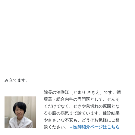
＜引用＞喘息診療実践ガイドライン
通い続けられる、近所のかかりつけ
として
妙蓮寺駅から徒歩3分、港北区（菊名・仲手原・篠原東・藤塚・大
倉山 など）、神奈川区（松見町・馬場・寺尾 など）の「通い続け
られるかかりつけ」として、一生のおつきあいを前提に診療を組
み立てます。
院長の泊咲江（とまり さきえ）です。循
環器・総合内科の専門医として、ぜんそ
くだけでなく、せきや息切れの原因とな
る心臓の病気まで診ています。健診結果
やささいな不安も、どうぞお気軽にご相
談ください。
→医師紹介ページはこちら