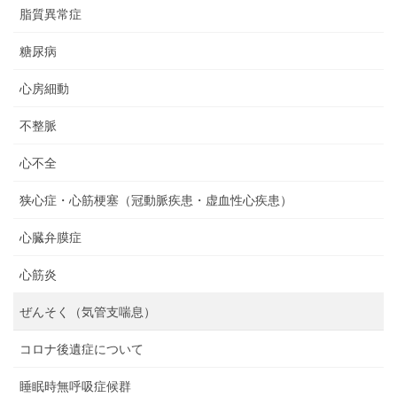
脂質異常症
糖尿病
心房細動
不整脈
心不全
狭心症・心筋梗塞（冠動脈疾患・虚血性心疾患）
心臓弁膜症
心筋炎
ぜんそく（気管支喘息）
コロナ後遺症について
睡眠時無呼吸症候群