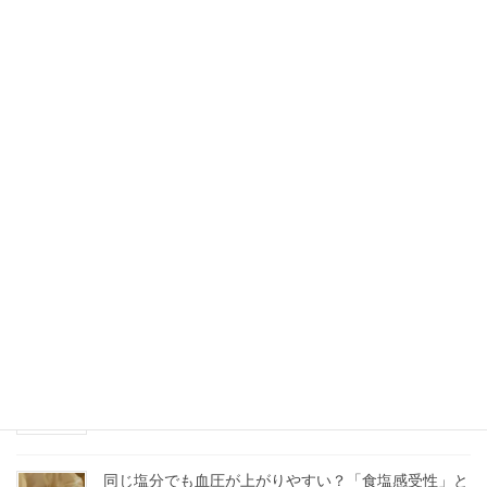
2024年1月15日
お知らせ
当院の取材記事が掲載されました
当院の取材記事が掲載されました 「ドクターズファイル」
「KOHOKU-ku.jp」に当院の取材記事が掲載されました。
最近の投稿
糖尿病の治療を中断してしまった方へ｜通院の再開は
いつからでもできます
2026年7月12日
「薬に頼らず血圧を下げたい」と思ったら｜生活習慣
の見直しと保険適用の治療補助アプリ
2026年7月9日
同じ塩分でも血圧が上がりやすい？「食塩感受性」と