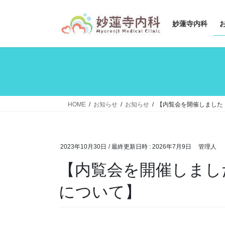
コ
ナ
ン
ビ
妙蓮寺内科
テ
ゲ
ン
ー
ツ
シ
へ
ョ
ス
ン
キ
に
ッ
移
HOME
お知らせ
お知らせ
【内覧会を開催しました
プ
動
2023年10月30日
/ 最終更新日時 :
2026年7月9日
管理人
【内覧会を開催しまし
について】