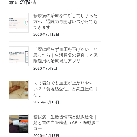
最近の投稿
糖尿病の治療を中断してしまった
方へ｜通院の再開はいつからでも
できます
2026年7月12日
「薬に頼らず血圧を下げたい」と
思ったら｜生活習慣の見直しと保
険適用の治療補助アプリ
2026年7月9日
同じ塩分でも血圧が上がりやす
い？「食塩感受性」と高血圧のは
なし
2026年6月18日
糖尿病・生活習慣病と動脈硬化｜
足と首の血管検査（ABI・頸動脈エ
コー）
2026年6月17日