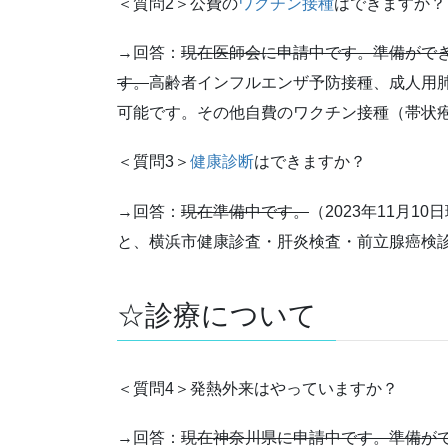
＜質問2＞公費の
ワクチン接種
はできますか？
→回答：
現在医師会に申請中です。準備がで
す。
高齢者インフルエンザ予防接種、成人用
可能です。その他自費のワクチン接種（帯状
＜質問3＞
健康診断
はできますか？
→回答：
現在準備中です。
（2023年11月
と、横浜市健康診査・肝炎検査・前立腺癌検
☆診療について
＜質問4＞発熱外来はやっていますか？
→回答：
現在神奈川県に申請中です。準備が