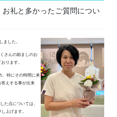
：お礼と多かったご質問につい
催しました。
たくさんの励ましのお
ております。
ため、特にその時間に来
お答えする事が出来
ました点については、
申し上げます。